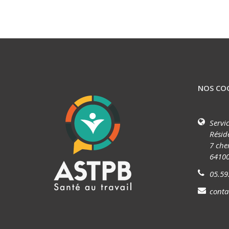
NOS CO
Servi
Résid
7 che
6410
05.59
cont