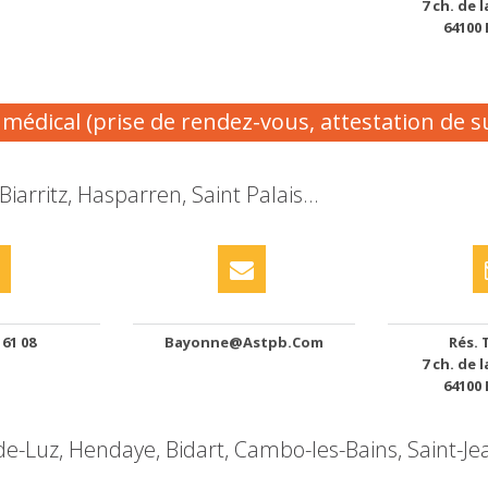
7 ch. de 
64100
édical (prise de rendez-vous, attestation de sui
rritz, Hasparren, Saint Palais...
 61 08
Bayonne@astpb.com
Rés. 
7 ch. de 
64100
-Luz, Hendaye, Bidart, Cambo-les-Bains, Saint-Jea