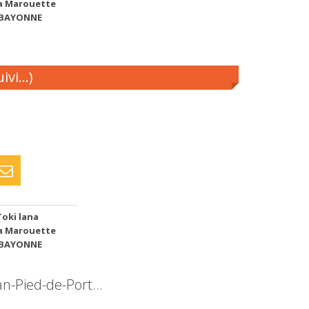
la Marouette
 BAYONNE
vi...)
Toki lana
la Marouette
 BAYONNE
n-Pied-de-Port...