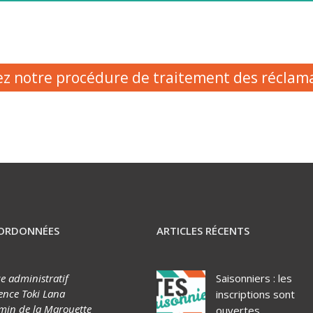
z notre procédure de traitement des réclam
ORDONNÉES
ARTICLES RÉCENTS
ce administratif
Saisonniers : les
ence Toki Lana
inscriptions sont
min de la Marouette
ouvertes