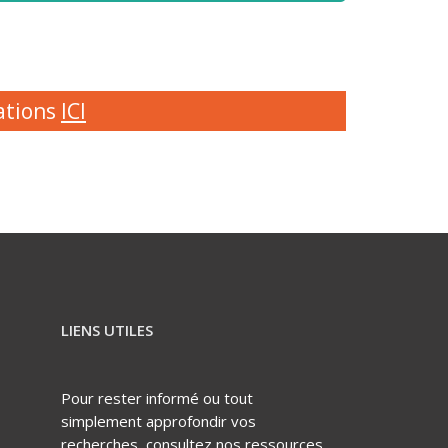
ations
ICI
LIENS UTILES
Pour rester informé ou tout
simplement approfondir vos
recherches, consultez nos ressources