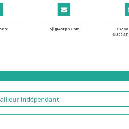
 98 51
Sjl@astpb.com
137 av
64500 ST
ailleur indépendant